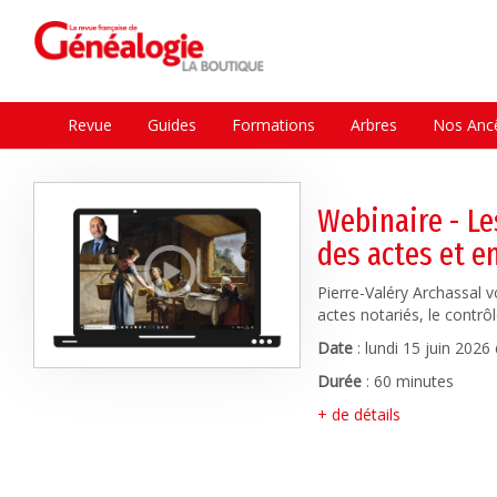
Revue
Guides
Formations
Arbres
Nos Ancê
Webinaire - Les
des actes et e
Pierre-Valéry Archassal v
actes notariés, le contrô
Date
:
lundi 15 juin 2026
Durée
: 60 minutes
+ de détails