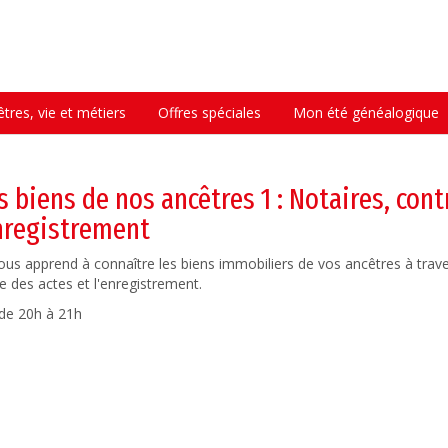
tres, vie et métiers
Offres spéciales
Mon été généalogique
 biens de nos ancêtres 1 : Notaires, cont
nregistrement
ous apprend à connaître les biens immobiliers de vos ancêtres à trave
le des actes et l'enregistrement.
 de 20h à 21h