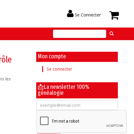
Se Connecter
Mon compte
rôle
Se connecter
rs les
📩La newsletter 100%
généalogie