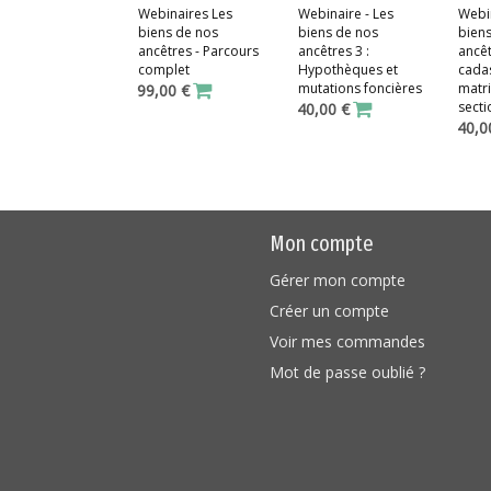
Webinaires Les
Webinaire - Les
Webin
biens de nos
biens de nos
bien
ancêtres - Parcours
ancêtres 3 :
ancêt
complet
Hypothèques et
cadas
mutations foncières
matri
99,00 €
secti
40,00 €
40,0
Mon compte
Gérer mon compte
Créer un compte
Voir mes commandes
Mot de passe oublié ?