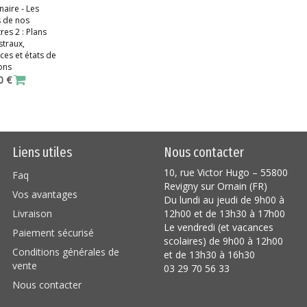
aire - Les
s de nos
res 2 : Plans
traux,
ces et états de
ons
0 €
Liens utiles
Nous contacter
10, rue Victor Hugo – 55800
Faq
Revigny sur Ornain (FR)
Vos avantages
Du lundi au jeudi de 9h00 à
Livraison
12h00 et de 13h30 à 17h00
Le vendredi (et vacances
Paiement sécurisé
scolaires) de 9h00 à 12h00
Conditions générales de
et de 13h30 à 16h30
vente
03 29 70 56 33
Nous contacter