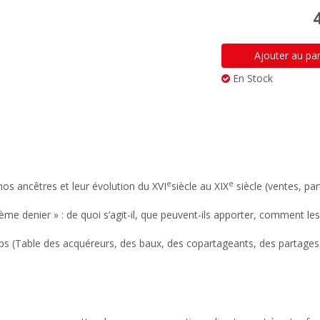
Ajouter au pa
En Stock
e
e
os ancêtres et leur évolution du XVI
siècle au XIX
siècle (ventes, pa
ième denier » : de quoi s’agit-il, que peuvent-ils apporter, comment les
temps (Table des acquéreurs, des baux, des copartageants, des partages