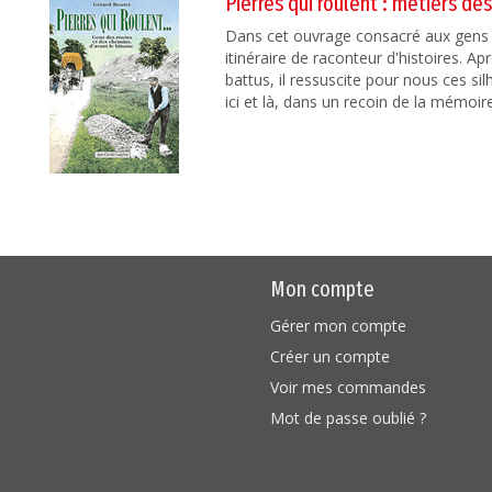
Pierres qui roulent : métiers de
Dans cet ouvrage consacré aux gens 
itinéraire de raconteur d'histoires. A
battus, il ressuscite pour nous ces sil
ici et là, dans un recoin de la mémoire
Mon compte
Gérer mon compte
Créer un compte
Voir mes commandes
Mot de passe oublié ?