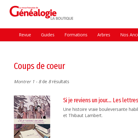
Revue
Guides
Formations
Arbres
Nos Ancê
Coups de coeur
Montrer 1 - 8
de
8
résultats
Si je reviens un jour... Les lett
Une histoire vraie bouleversante habi
et Thibaut Lambert.