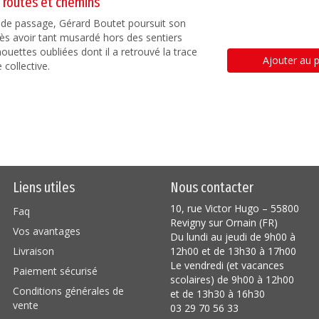
s routes et chemins
de passage, Gérard Boutet poursuit son
près avoir tant musardé hors des sentiers
houettes oubliées dont il a retrouvé la trace
Ajouter au p
 collective.
Liens utiles
Nous contacter
10, rue Victor Hugo – 55800
Faq
Revigny sur Ornain (FR)
Vos avantages
Du lundi au jeudi de 9h00 à
Livraison
12h00 et de 13h30 à 17h00
Le vendredi (et vacances
Paiement sécurisé
scolaires) de 9h00 à 12h00
Conditions générales de
et de 13h30 à 16h30
vente
03 29 70 56 33