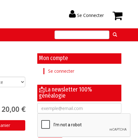
Se Connecter
Mon compte
Se connecter
📩La newsletter 100%
généalogie
20,00 €
anier