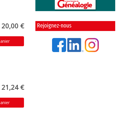
20,00 €
Rejoignez-nous
anier
21,24 €
anier