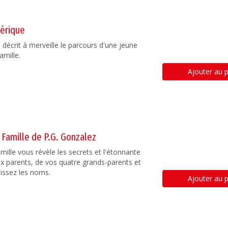
mérique
décrit à merveille le parcours d'une jeune
amille.
Ajouter au p
 Famille de P.G. Gonzalez
ille vous révèle les secrets et l'étonnante
ux parents, de vos quatre grands-parents et
issez les noms.
Ajouter au p