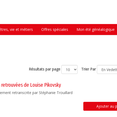
tres, vie et métiers
Offres spéciales
Mon été généalogique
Résultats par page
Trier Par
res retrouvées de Louise Pikovsky
lement retranscrite par Stéphanie Trouillard
Ajouter au p