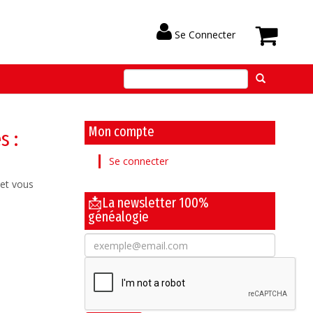
Se Connecter
Mon compte
s :
Se connecter
 et vous
📩La newsletter 100%
généalogie