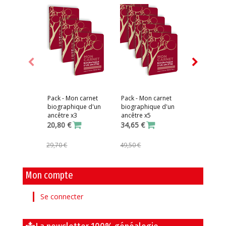
Pack - Mon carnet
Pack - Mon carnet
Mon carne
biographique d'un
biographique d'un
recherche
ancêtre x3
ancêtre x5
généalogi
20,80 €
34,65 €
13,90 €
29,70 €
49,50 €
Mon compte
Se connecter