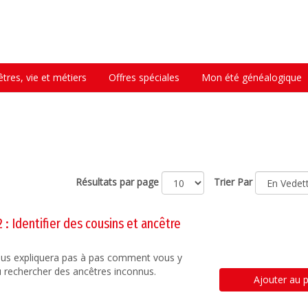
tres, vie et métiers
Offres spéciales
Mon été généalogique
Résultats par page
Trier Par
: Identifier des cousins et ancêtre
vous expliquera pas à pas comment vous y
u rechercher des ancêtres inconnus.
Ajouter au p