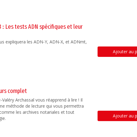
 : Les tests ADN spécifiques et leur
vous expliquera les ADN-Y, ADN-X, et ADNmt,
Ajouter au p
ours complet
-Valéry Archassal vous réapprend à lire ! Il
une méthode de lecture qui vous permettra
comme les archives notariales et tout
Ajouter au p
gie.