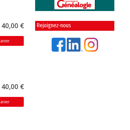
40,00 €
Rejoignez-nous
anier
40,00 €
anier