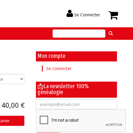
Se Connecter
Mon compte
Se connecter
📩La newsletter 100%
généalogie
40,00 €
anier