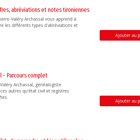
fres, abréviations et notes tironiennes
Pierre-Valéry Archassal vous apprend à
tre les différents types d'abréviations et
Ajouter au p
il - Parcours complet
e-Valéry Archassal, généalogiste
es autres qu'état civil et registres
ches.
Ajouter au p